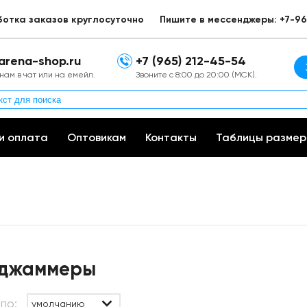
ботка заказов круглосуточно
Пишите в мессенджеры: +7-96
arena-shop.ru
+7 (965) 212-45-54
нам в чат или на емейл.
Звоните с 8:00 до 20:00 (МСК).
и оплата
Оптовикам
Контакты
Таблицы размер
-джаммеры
по:
умолчанию