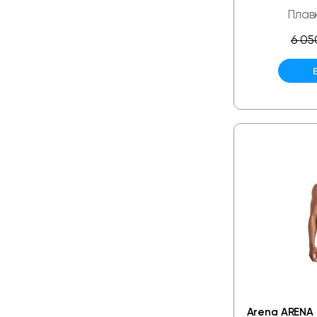
Плав
6 05
Arena ARENA