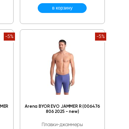
-5%
-5%
MMER
Arena BYOR EVO JAMMER R (006476
806 2025 - new)
Плавки-джаммеры