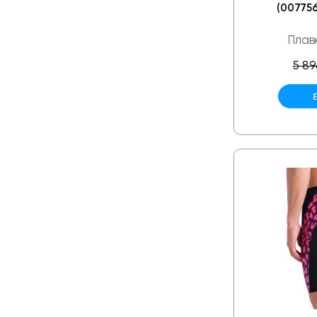
(007756
Плав
5 89