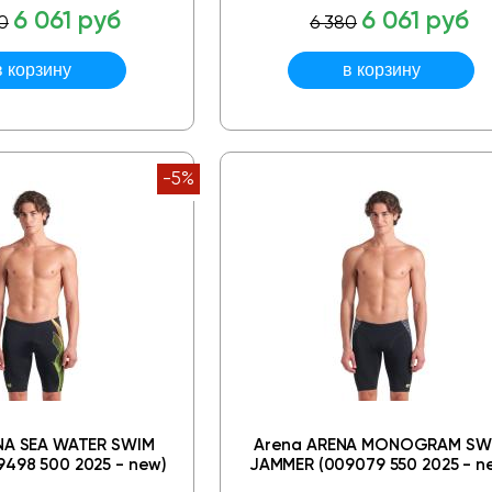
6 061 руб
6 061 руб
0
6 380
-5%
NA SEA WATER SWIM
Arena ARENA MONOGRAM SW
498 500 2025 - new)
JAMMER (009079 550 2025 - n