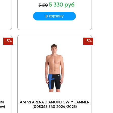
5 330 руб
5 610
-5%
-5%
IM
Arena ARENA DIAMOND SWIM JAMMER
ew)
(008365 540 2024/2025)