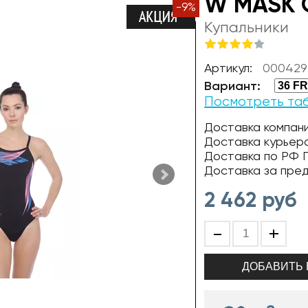
W MASK O
-
9
%
Купальники
Артикул:
000429
Вариант:
Посмотреть та
Доставка компани
Доставка курьер
Доставка по РФ П
Доставка за пре
2 462
руб
-
+