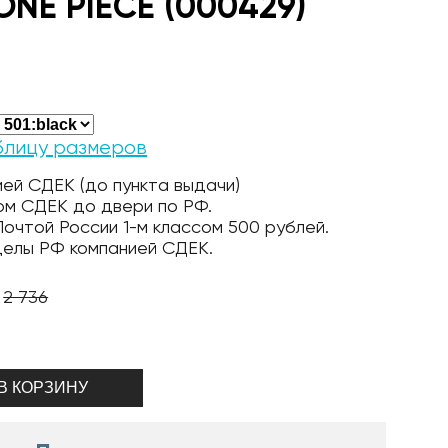
NE PIECE (000429)
блицу размеров
ей СДЕК (до пункта выдачи)
ом СДЕК до двери по РФ.
очтой России 1-м классом 500 рублей.
делы РФ компанией СДЕК.
2 736