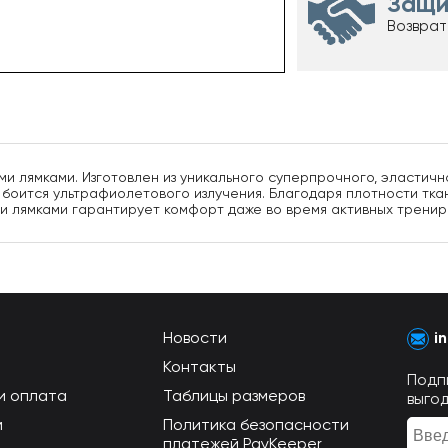
Защи
Возврат
ми лямками. Изготовлен из уникального суперпрочного, эластич
 боится ультрафиолетового излучения. Благодаря плотности ткан
ми лямками гарантирует комфорт даже во время активных тренир
Новости
i
Контакты
Подп
и оплата
Таблицы размеров
выго
м
Политика безопасности
платежей PayKeeper