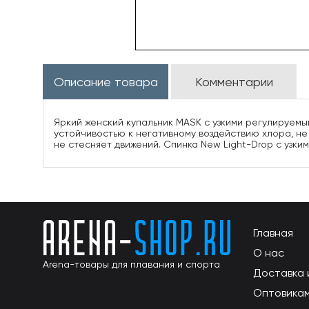
Описание товара
Комментарии
Яркий женский купальник MASK с узкими регулируемы
устойчивостью к негативному воздействию хлора, не
не стесняет движений. Спинка New Light-Drop с узки
Главная
О нас
Arena-товары для плавания и спорта
Доставка 
Оптовика