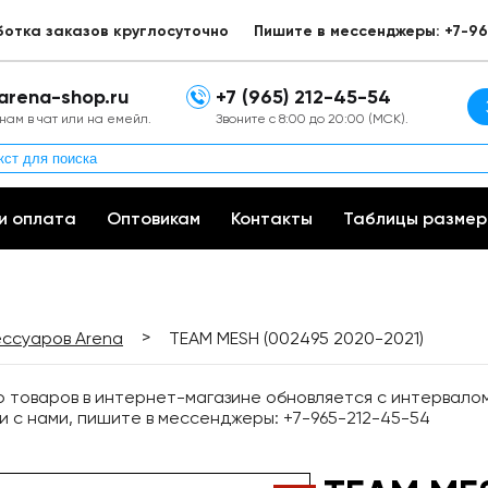
ботка заказов круглосуточно
Пишите в мессенджеры: +7-96
arena-shop.ru
+7 (965) 212-45-54
нам в чат или на емейл.
Звоните с 8:00 до 20:00 (МСК).
и оплата
Оптовикам
Контакты
Таблицы размер
>
ессуаров Arena
TEAM MESH (002495 2020-2021)
товаров в интернет-магазине обновляется с интервалом 
и с нами, пишите в мессенджеры: +7-965-212-45-54