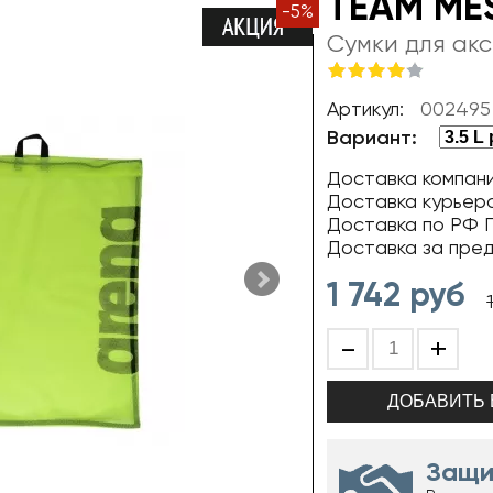
TEAM MES
-
5
%
Сумки для ак
Артикул:
002495
Вариант:
Доставка компани
Доставка курьер
Доставка по РФ П
Доставка за пре
1 742
руб
-
+
Защи