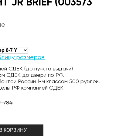
T JR BRIEF (003573
ие
блицу размеров
ей СДЕК (до пункта выдачи)
ом СДЕК до двери по РФ.
очтой России 1-м классом 500 рублей.
делы РФ компанией СДЕК.
1 784