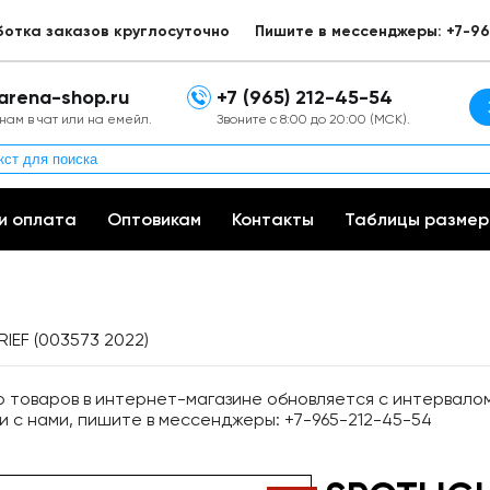
ботка заказов круглосуточно
Пишите в мессенджеры: +7-96
arena-shop.ru
+7 (965) 212-45-54
нам в чат или на емейл.
Звоните с 8:00 до 20:00 (МСК).
и оплата
Оптовикам
Контакты
Таблицы размер
IEF (003573 2022)
товаров в интернет-магазине обновляется с интервалом 
и с нами, пишите в мессенджеры: +7-965-212-45-54