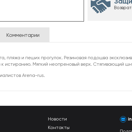
Защи
Возврат
Комментарии
а, пляжа и пеших прогулок. Резиновая подошва эксклюзив
 к истиранию. Мягкий неопреновый верх. Стягивающий шн
иалистов Arena-rus.
Новости
i
Контакты
Подп