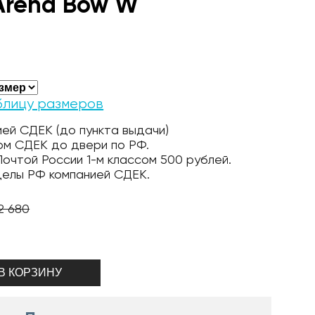
Arena Bow W
блицу размеров
ей СДЕК (до пункта выдачи)
ом СДЕК до двери по РФ.
очтой России 1-м классом 500 рублей.
делы РФ компанией СДЕК.
2 680