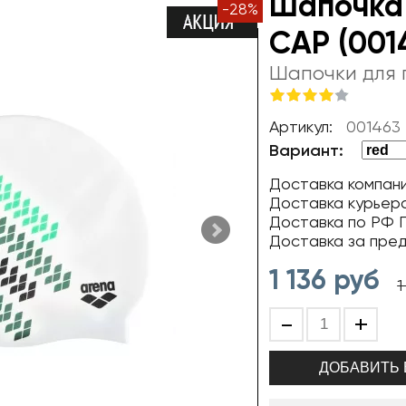
Шапочка
-
28
%
CAP (001
Шапочки для 
Артикул:
001463
Вариант:
Доставка компани
Доставка курьер
Доставка по РФ П
Доставка за пре
1 136
руб
1
-
+