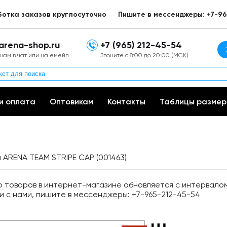
ботка заказов круглосуточно
Пишите в мессенджеры: +7-96
arena-shop.ru
+7 (965) 212-45-54
нам в чат или на емейл.
Звоните с 8:00 до 20:00 (МСК).
и оплата
Оптовикам
Контакты
Таблицы размер
ARENA TEAM STRIPE CAP (001463)
товаров в интернет-магазине обновляется с интервалом 
и с нами, пишите в мессенджеры: +7-965-212-45-54