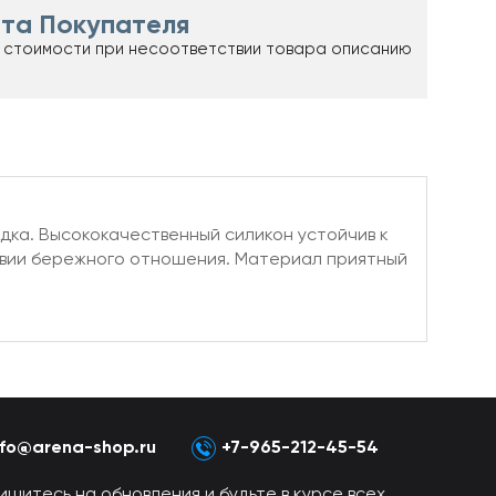
та Покупателя
 стоимости при несоответствии товара описанию
дка. Высококачественный силикон устойчив к
овии бережного отношения. Материал приятный
nfo@arena-shop.ru
+7-965-212-45-54
ишитесь на обновления и будьте в курсе всех