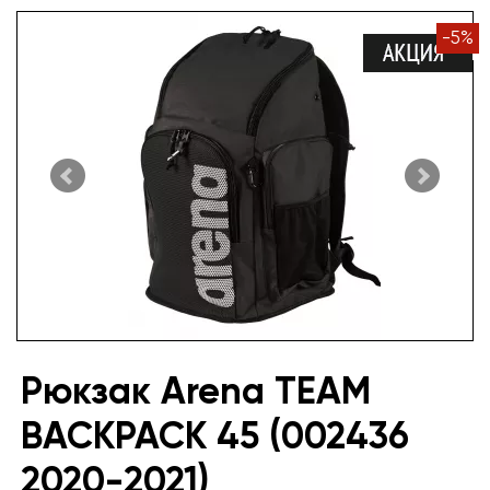
-
5
%
Рюкзак Arena TEAM
BACKPACK 45 (002436
2020-2021)