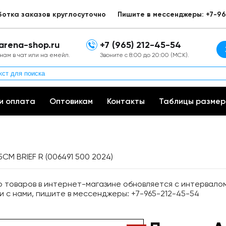
ботка заказов круглосуточно
Пишите в мессенджеры: +7-96
arena-shop.ru
+7 (965) 212-45-54
нам в чат или на емейл.
Звоните с 8:00 до 20:00 (МСК).
и оплата
Оптовикам
Контакты
Таблицы размер
CM BRIEF R (006491 500 2024)
товаров в интернет-магазине обновляется с интервалом 
и с нами, пишите в мессенджеры: +7-965-212-45-54