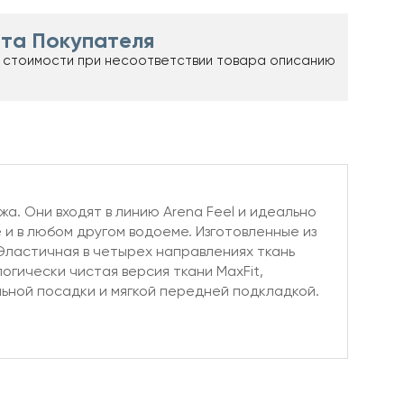
та Покупателя
 стоимости при несоответствии товара описанию
а. Они входят в линию Arena Feel и идеально
и в любом другом водоеме. Изготовленные из
 Эластичная в четырех направлениях ткань
гически чистая версия ткани MaxFit,
ьной посадки и мягкой передней подкладкой.