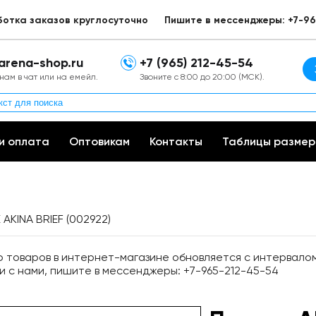
ботка заказов круглосуточно
Пишите в мессенджеры: +7-96
arena-shop.ru
+7 (965) 212-45-54
нам в чат или на емейл.
Звоните с 8:00 до 20:00 (МСК).
и оплата
Оптовикам
Контакты
Таблицы размер
AKINA BRIEF (002922)
товаров в интернет-магазине обновляется с интервалом 
и с нами, пишите в мессенджеры: +7-965-212-45-54