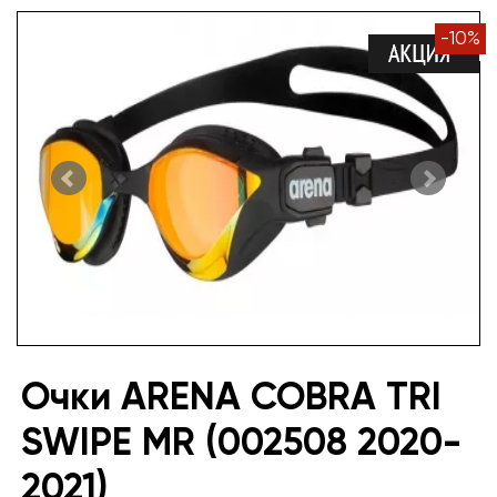
-
10
%
Очки ARENA COBRA TRI
SWIPE MR (002508 2020-
2021)