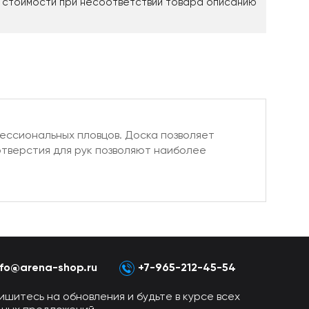
 стоимости при несоответствии товара описанию
ессиональных пловцов. Доска позволяет
отверстия для рук позволяют наиболее
nfo@arena-shop.ru
+7-965-212-45-54
ишитесь на обновления и будьте в курсе всех