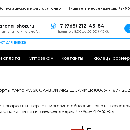
ботка заказов круглосуточно
Пишите в мессенджеры: +7-96
arena-shop.ru
+7 (965) 212-45-54
нам в чат или на емейл.
Звоните с 8:00 до 20:00 (МСК).
и оплата
Оптовикам
Контакты
Таблицы размер
орты Arena PWSK CARBON AIR2 LE JAMMER (006344 877 202
товаров в интернет-магазине обновляется с интервалом 
и с нами, пишите в мессенджеры: +7-965-212-45-54