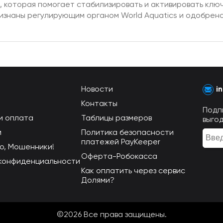
 которая помогает стабилизировать и активировать клю
изнаны регулирующим органом World Aquatics и одобрена
Новости
i
Контакты
Подп
и оплата
Таблицы размеров
выго
м
Политика безопасности
платежей PayKeeper
о, Мошенники!
Оферта-Робокасса
конфиденциальности
Как оплатить через сервис
Долями?
©2026 Всe права защищены.