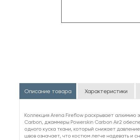
Описание товара
Характеристики
Коллекция Arena Fireflow раскрывает алхимию 
Carbon, джаммеры Powerskin Carbon Air2 обес
одного куска ткани, который снижает давлени
швов означает, что костюм легче надевать и с