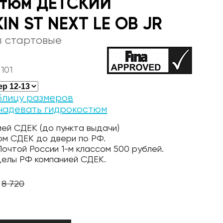
стюм ДЕТСКИЙ
N ST NEXT LE OB JR
 стартовые
101
блицу размеров
надевать гидрокостюм
ей СДЕК (до пункта выдачи)
ом СДЕК до двери по РФ.
очтой России 1-м классом 500 рублей.
делы РФ компанией СДЕК.
8 720