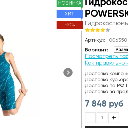
Гидроко
НОВИНКА
POWERSKI
ХИТ
Гидрокостюмы
-
10
%
Артикул:
006350 
Вариант:
Посмотреть та
Как правильно 
Доставка компани
Доставка курьер
Доставка по РФ П
Доставка за пре
7 848
руб
-
+