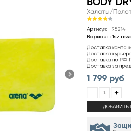
BODY DRY 
Халаты/Поло
Артикул:
95214
Вариант: 1sz ass
Доставка компани
Доставка курьер
Доставка по РФ П
Доставка за пре
1 799
руб
-
+
Защи