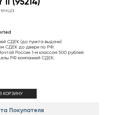
II (95214)
тенца
orted
ей СДЕК (до пункта выдачи)
ом СДЕК до двери по РФ.
очтой России 1-м классом 500 рублей.
делы РФ компанией СДЕК.
та Покупателя