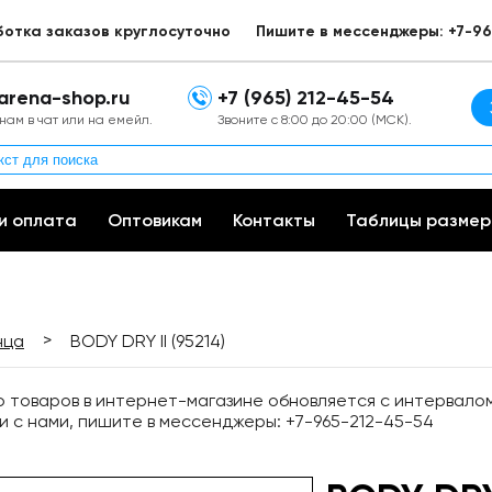
ботка заказов круглосуточно
Пишите в мессенджеры: +7-96
arena-shop.ru
+7 (965) 212-45-54
нам в чат или на емейл.
Звоните с 8:00 до 20:00 (МСК).
и оплата
Оптовикам
Контакты
Таблицы размер
>
нца
BODY DRY II (95214)
товаров в интернет-магазине обновляется с интервалом 
и с нами, пишите в мессенджеры: +7-965-212-45-54