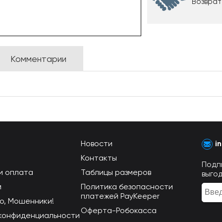
Возврат
Комментарии
Новости
i
Контакты
Подп
и оплата
Таблицы размеров
выго
м
Политика безопасности
платежей PayKeeper
о, Мошенники!
Оферта-Робокасса
конфиденциальности