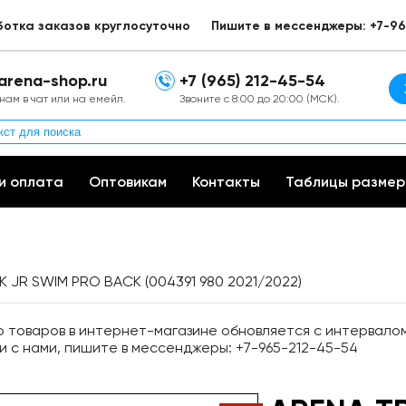
ботка заказов круглосуточно
Пишите в мессенджеры: +7-96
arena-shop.ru
+7 (965) 212-45-54
нам в чат или на емейл.
Звоните с 8:00 до 20:00 (МСК).
и оплата
Оптовикам
Контакты
Таблицы размер
K JR SWIM PRO BACK (004391 980 2021/2022)
товаров в интернет-магазине обновляется с интервалом 
и с нами, пишите в мессенджеры: +7-965-212-45-54