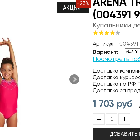
ARENA T
-
23
%
(004391 
Купальники д
Артикул:
004391
Вариант:
Посмотреть та
Доставка компани
Доставка курьер
Доставка по РФ П
Доставка за пре
1 703
руб
-
+