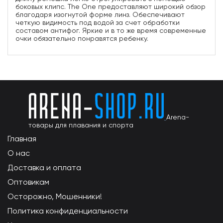
боковых клипс. The One предоставляют широкий обзор
благодаря изогнутой форме линз. Обеспечивают
четкую видимость под водой за счет обработки
составом антифог. Яркие и в то же время современные
очки обязательно понравятся ребенку.
Arena-
товары для плавания и спорта
Главная
О нас
Доставка и оплата
Оптовикам
Осторожно, Мошенники!
Политика конфиденциальности