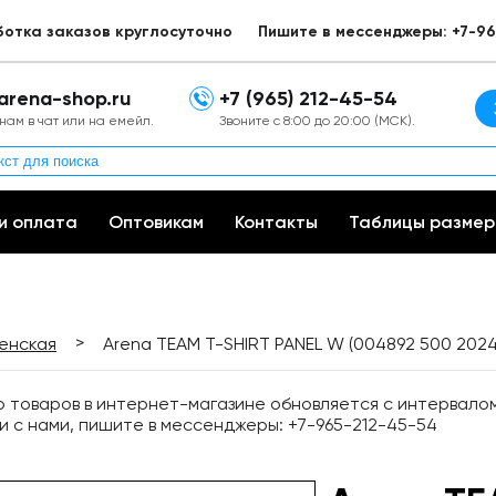
ботка заказов круглосуточно
Пишите в мессенджеры: +7-96
arena-shop.ru
+7 (965) 212-45-54
нам в чат или на емейл.
Звоните с 8:00 до 20:00 (МСК).
и оплата
Оптовикам
Контакты
Таблицы размер
>
енская
Arena TEAM T-SHIRT PANEL W (004892 500 202
товаров в интернет-магазине обновляется с интервалом 
и с нами, пишите в мессенджеры: +7-965-212-45-54