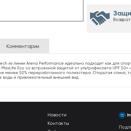
Защи
Возврат
Комментарии
ech из линии Arena Performance идеально подходит как для спор
ь MaxLife Eco со встроенной защитой от ультрафиолета UPF 50+ 
т не менее 50% переработанного полиэстера. Открытая спина, т
 воды и привлекательный внешний вид.
Новости
i
Контакты
Подп