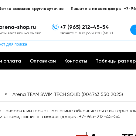
ботка заказов круглосуточно
Пишите в мессенджеры: +7-96
arena-shop.ru
+7 (965) 212-45-54
нам в чат или на емейл.
Звоните с 8:00 до 20:00 (МСК).
и оплата
Оптовикам
Контакты
Таблицы размер
>
Arena TEAM SWIM TECH SOLID (004763 550 2025)
товаров в интернет-магазине обновляется с интервалом 
и с нами, пишите в мессенджеры: +7-965-212-45-54