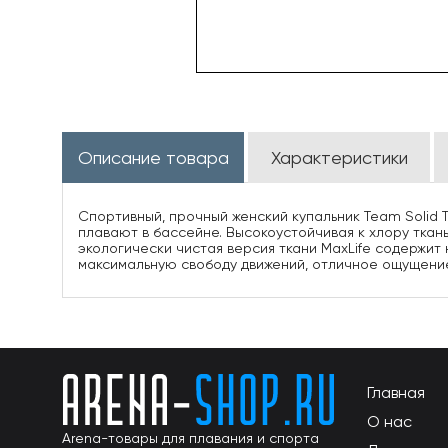
Описание товара
Характеристики
Спортивный, прочный женский купальник Team Solid T
плавают в бассейне. Высокоустойчивая к хлору ткан
экологически чистая версия ткани MaxLife содержи
максимальную свободу движений, отличное ощущение
Главная
О нас
Arena-товары для плавания и спорта