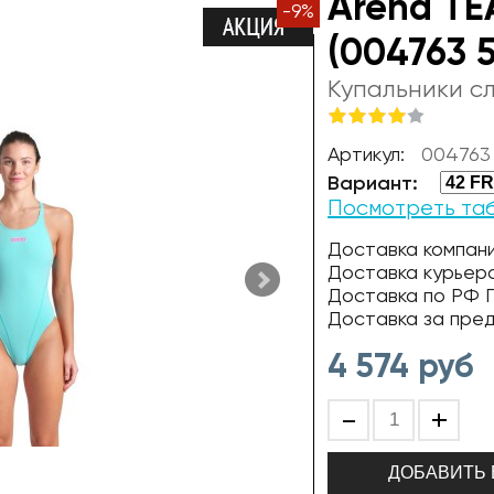
Arena TE
-
9
%
(004763 
Купальники с
Артикул:
004763
Вариант:
Посмотреть та
Доставка компани
Доставка курьер
Доставка по РФ П
Доставка за пре
4 574
руб
-
+