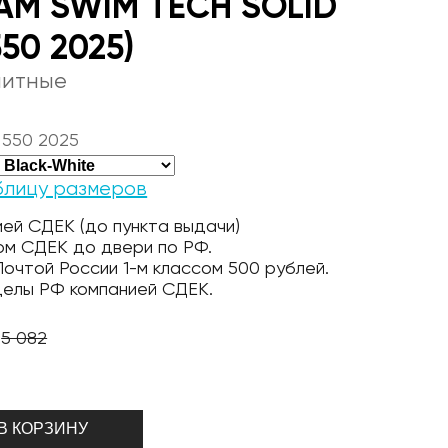
AM SWIM TECH SOLID
550 2025)
литные
 550 2025
блицу размеров
ей СДЕК (до пункта выдачи)
ом СДЕК до двери по РФ.
очтой России 1-м классом 500 рублей.
делы РФ компанией СДЕК.
5 082