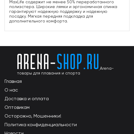
MaxLife содержит не менее 50% переработанного
полиэстера. Широкие лямки и эргономичная спинка
гарантируют надежную поддержку и надежную
посадку. Мягкая передняя подкладка для
дополнительного комфорта.
Arena-
товары для плавания и спорта
Главная
О нас
Доставка и оплата
Оптовикам
Осторожно, Мошенники!
Политика конфиденциальности
Новости