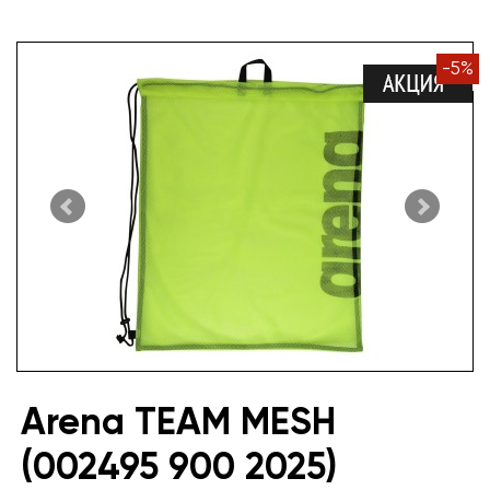
-
5
%
Arena TEAM MESH
(002495 900 2025)