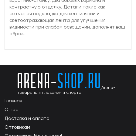
воротник-стойку, два боковых кармана и
контрастную отделку. Детали такие как
сетчатая подкладка для вентиляции и
светоотражающая лента для улучшения
видимости при слабом освещении, дополнят ваш
образ..
Arena-
товары для плавания и спорта
Главная
О нас
Доставка и оплата
Оптовикам
Осторожно, Мошенники!