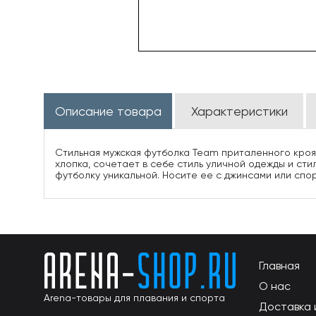
Описание товара
Характеристики
Стильная мужская футболка Team приталенного кроя 
хлопка, сочетает в себе стиль уличной одежды и ст
футболку уникальной. Носите ее с джинсами или спо
Главная
О нас
Arena-товары для плавания и спорта
Доставка 