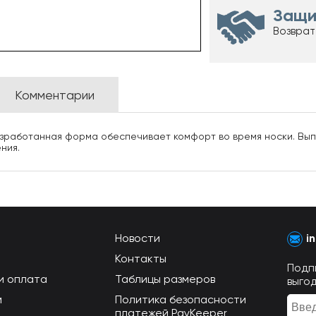
Защи
Возврат
Комментарии
азработанная форма обеспечивает комфорт во время носки. Вып
ния.
Новости
i
Контакты
Подп
и оплата
Таблицы размеров
выго
м
Политика безопасности
платежей PayKeeper