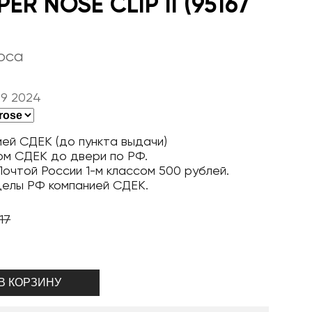
ER NOSE CLIP II (95167
оса
19 2024
ей СДЕК (до пункта выдачи)
ом СДЕК до двери по РФ.
очтой России 1-м классом 500 рублей.
делы РФ компанией СДЕК.
17