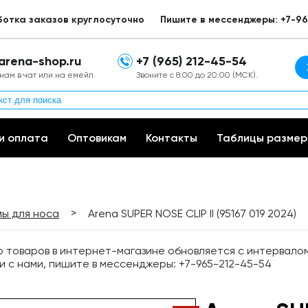
ботка заказов круглосуточно
Пишите в мессенджеры: +7-96
arena-shop.ru
+7 (965) 212-45-54
нам в чат или на емейл.
Звоните с 8:00 до 20:00 (МСК).
и оплата
Оптовикам
Контакты
Таблицы размер
>
ы для носа
Arena SUPER NOSE CLIP II (95167 019 2024)
товаров в интернет-магазине обновляется с интервалом 
и с нами, пишите в мессенджеры: +7-965-212-45-54