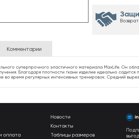
Защи
Возврат
Комментарии
кального суперпрочного эластичного материала MaxLife. Он обл
учения. Благодаря плотности ткани изделие идеально садится п
аже во время регулярных интенсивных тренировок. Средний вырез
Новости
i
Контакты
Подп
и оплата
Таблицы размеров
выго