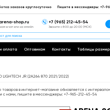
ботка заказов круглосуточно
Пишите в мессенджеры: +7-96
arena-shop.ru
+7 (965) 212-45-54
нам в чат или на емейл.
Звоните с 8:00 до 20:00 (МСК).
и оплата
Оптовикам
Контакты
Таблицы размер
D LIGHTECH JR (2A264 870 2021/2022)
товаров в интернет-магазине обновляется с интервалом 
и с нами, пишите в мессенджеры: +7-965-212-45-54