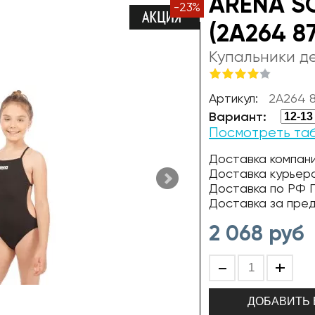
ARENA SO
-
23
%
(2A264 8
Купальники д
Артикул:
2A264 
Вариант:
Посмотреть та
Доставка компани
Доставка курьер
Доставка по РФ П
Доставка за пре
2 068
руб
-
+