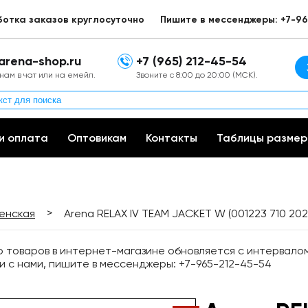
ботка заказов круглосуточно
Пишите в мессенджеры: +7-96
arena-shop.ru
+7 (965) 212-45-54
нам в чат или на емейл.
Звоните с 8:00 до 20:00 (МСК).
и оплата
Оптовикам
Контакты
Таблицы размер
>
енская
Arena RELAX IV TEAM JACKET W (001223 710 20
товаров в интернет-магазине обновляется с интервалом 
и с нами, пишите в мессенджеры: +7-965-212-45-54