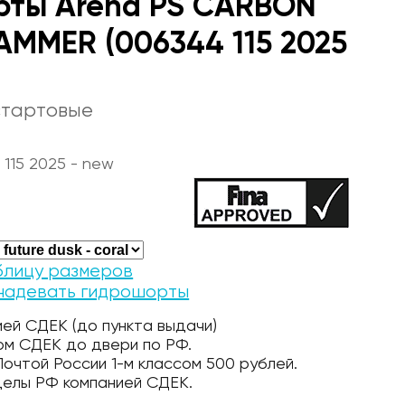
рты Arena PS CARBON
JAMMER (006344 115 2025
стартовые
115 2025 - new
блицу размеров
 надевать гидрошорты
ей СДЕК (до пункта выдачи)
ом СДЕК до двери по РФ.
очтой России 1-м классом 500 рублей.
делы РФ компанией СДЕК.