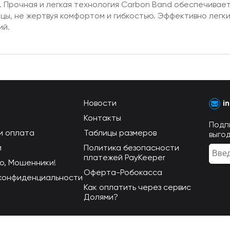
 Прочная и легкая технология Carbon Band обеспечивае
цы, не жертвуя комфортом и гибкостью. Эффективно лег
ий.
Новости
i
Контакты
Подп
и оплата
Таблицы размеров
выго
м
Политика безопасности
платежей PayKeeper
о, Мошенники!
Оферта-Робокасса
конфиденциальности
Как оплатить через сервис
Долями?