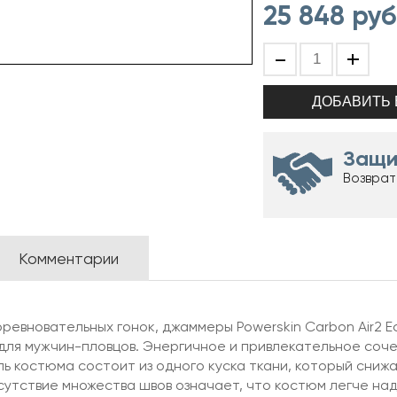
25 848
руб
-
+
Защи
Возврат
Комментарии
вновательных гонок, джаммеры Powerskin Carbon Air2 Eclip
ля мужчин-пловцов. Энергичное и привлекательное соч
ь костюма состоит из одного куска ткани, который сниж
тствие множества швов означает, что костюм легче наде