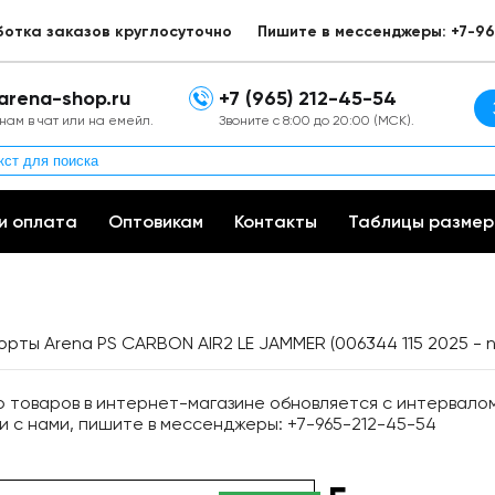
ботка заказов круглосуточно
Пишите в мессенджеры: +7-96
arena-shop.ru
+7 (965) 212-45-54
нам в чат или на емейл.
Звоните с 8:00 до 20:00 (МСК).
и оплата
Оптовикам
Контакты
Таблицы размер
рты Arena PS CARBON AIR2 LE JAMMER (006344 115 2025 - 
товаров в интернет-магазине обновляется с интервалом 
и с нами, пишите в мессенджеры: +7-965-212-45-54