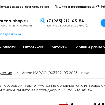
ботка заказов круглосуточно
Пишите в мессенджеры: +7-96
arena-shop.ru
+7 (965) 212-45-54
нам в чат или на емейл.
Звоните с 8:00 до 20:00 (МСК).
и оплата
Оптовикам
Контакты
Таблицы размер
>
ужские
Arena MARCO (003789 103 2025 - new)
товаров в интернет-магазине обновляется с интервалом 
и с нами, пишите в мессенджеры: +7-965-212-45-54