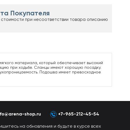
та Покупателя
 стоимости при несоответствии товара описанию
мягкого материала, который обеспечивает высокий
зацию при ходьбе. Сланцы имеют хорошую посадку.
здухопроницаемость. Подошва имеет превосходное
nfo@arena-shop.ru
+7-965-212-45-54
ишитесь на обновления и будьте в курсе всех