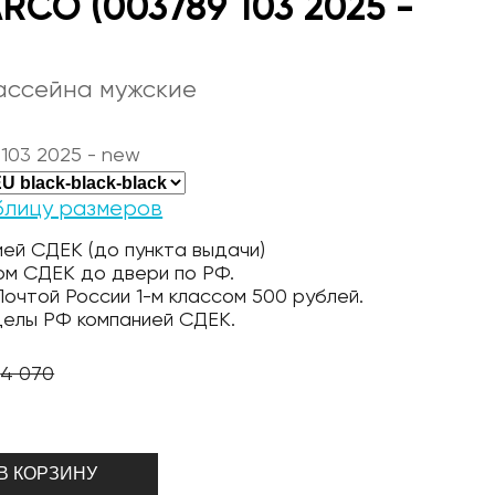
RCO (003789 103 2025 -
ассейна мужские
103 2025 - new
блицу размеров
ей СДЕК (до пункта выдачи)
ом СДЕК до двери по РФ.
очтой России 1-м классом 500 рублей.
делы РФ компанией СДЕК.
4 070