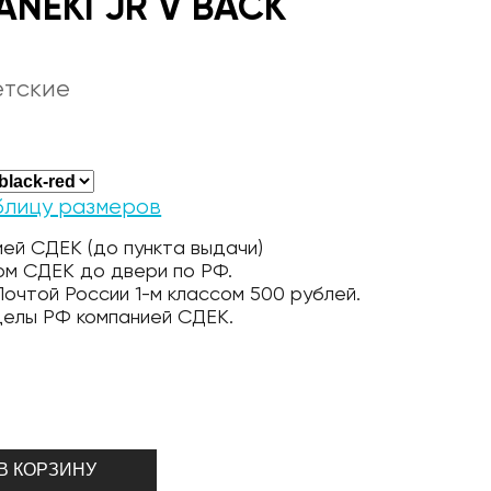
NEKI JR V BACK
етские
блицу размеров
ей СДЕК (до пункта выдачи)
ом СДЕК до двери по РФ.
очтой России 1-м классом 500 рублей.
делы РФ компанией СДЕК.