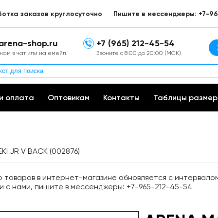
ботка заказов круглосуточно
Пишите в мессенджеры: +7-96
arena-shop.ru
+7 (965) 212-45-54
нам в чат или на емейл.
Звоните с 8:00 до 20:00 (МСК).
и оплата
Оптовикам
Контакты
Таблицы размер
KI JR V BACK (002876)
товаров в интернет-магазине обновляется с интервалом 
и с нами, пишите в мессенджеры: +7-965-212-45-54