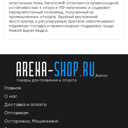
эластичная ткань Sensitive® отличается превосходной
устойчивостью к хлору и УФ-излучению и содержит
переработанный полиамид, полученный из
промышленных отходов. Удобный внутренний
бюстгальтер и регулируемые бретели обеспечивают
надежную посадку и превосходную поддержку груди.
Низкий вырез бедра.
Arena-
товары для плавания и спорта
Главная
О нас
Доставка и оплата
Оптовикам
Осторожно, Мошенники!