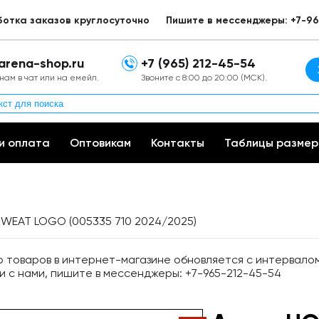
ботка заказов круглосуточно
Пишите в мессенджеры: +7-96
arena-shop.ru
+7 (965) 212-45-54
нам в чат или на емейл.
Звоните с 8:00 до 20:00 (МСК).
и оплата
Оптовикам
Контакты
Таблицы размер
WEAT LOGO (005335 710 2024/2025)
товаров в интернет-магазине обновляется с интервалом 
и с нами, пишите в мессенджеры: +7-965-212-45-54