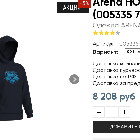
Arena H
-
5
%
(005335 
Одежда AREN
Артикул:
005335
Вариант:
Доставка компани
Доставка курьер
Доставка по РФ П
Доставка за пре
8 208
руб
-
+