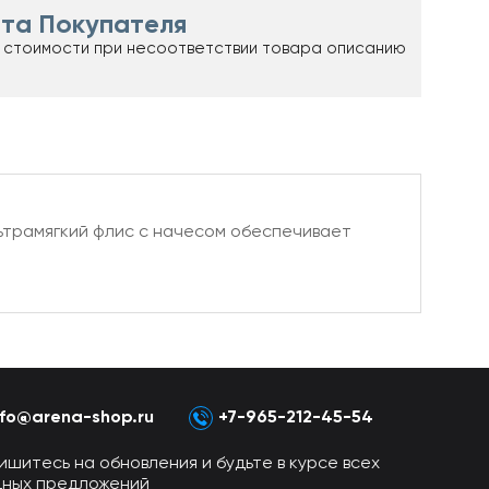
та Покупателя
 стоимости при несоответствии товара описанию
льтрамягкий флис с начесом обеспечивает
nfo@arena-shop.ru
+7-965-212-45-54
ишитесь на обновления и будьте в курсе всех
дных предложений