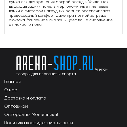
сумка для для хранения мокрой одежды. Усиленная
дышащая задняя панель и эргономичные плечевые
лямки с системой нагрудных ремней обеспечивают
превосходный комфорт даже при полной загрузке
рюкзака. Усиленное дно защищает ваше снаряжение
от мокрого пола.
Arena-
товары для плавания и спорта
Главная
О нас
Доставка и оплата
Оптовикам
Осторожно, Мошенники!
Политика конфиденциальности