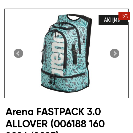
-
5
%
Arena FASTPACK 3.0
ALLOVER (006188 160