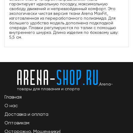
гарантирует идеальную посадку, максимальную
свободу движений и непревзойденный комфорт. Это
экологически чистая версия ткани Arena MaxFit,
изготовленная из переработанного полиамида. Для
большего удобства модель дополнена подкладкой
спереди. Плавки регулируются по талии с помощью
внутреннего шнурка. Длина изделия по боковому шву:
5,5 см.
Arena-
товары для плавания и спорта
Главная
О нас
Доставка и оплата
Оптовикам
Осторожно, Мошенники!