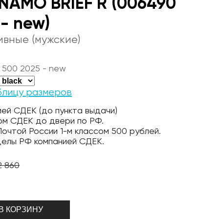
NAMO BRIEF R (006490
 - new)
ивные (мужские)
 500 2025 - new
блицу размеров
ей СДЕК (до пункта выдачи)
ом СДЕК до двери по РФ.
очтой России 1-м классом 500 рублей.
делы РФ компанией СДЕК.
2 860