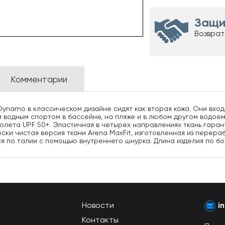
Защи
Возврат
Комментарии
ynamo в классическом дизайне сидят как вторая кожа. Они входя
одным спортом в бассейне, на пляже и в любом другом водоеме
иолета UPF 50+. Эластичная в четырех направлениях ткань гара
ски чистая версия ткани Arena MaxFit, изготовленная из перер
 по талии с помощью внутреннего шнурка. Длина изделия по бок
Новости
i
Контакты