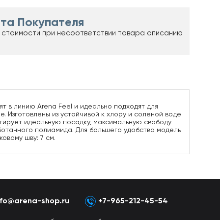
та Покупателя
 стоимости при несоответствии товара описанию
т в линию Arena Feel и идеально подходят для
. Изготовлены из устойчивой к хлору и соленой воде
нтирует идеальную посадку, максимальную свободу
аботанного полиамида. Для большего удобства модель
овому шву: 7 см.
nfo@arena-shop.ru
+7-965-212-45-54