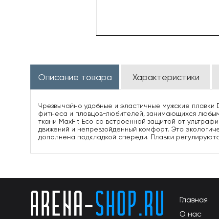
Описание товара
Характеристики
Чрезвычайно удобные и эластичные мужские плавки D
фитнеса и пловцов-любителей, занимающихся любым в
ткани MaxFit Eco со встроенной защитой от ультраф
движений и непревзойденный комфорт. Это экологиче
дополнена подкладкой спереди. Плавки регулируются
Главная
О нас