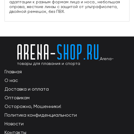
адаптации к разным формам лица и носа., небольшая
оправа, жесткие линзы с защитой от ультрафиолета,
двойной ремешок, без ПВХ.
Arena-
товары для плавания и спорта
Главная
О нас
Доставка и оплата
Оптовикам
Осторожно, Мошенники!
Политика конфиденциальности
Новости
Контакты