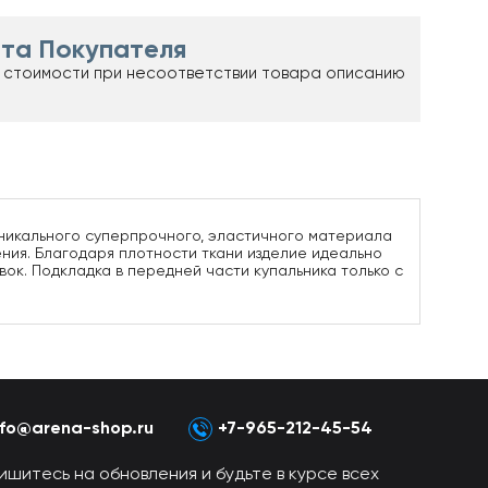
та Покупателя
 стоимости при несоответствии товара описанию
 уникального суперпрочного, эластичного материала
ения. Благодаря плотности ткани изделие идеально
вок. Подкладка в передней части купальника только с
nfo@arena-shop.ru
+7-965-212-45-54
ишитесь на обновления и будьте в курсе всех