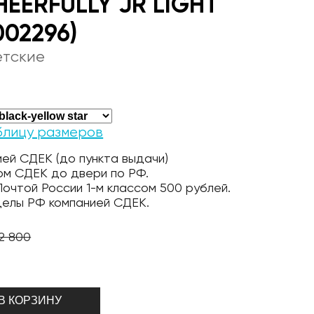
EERFULLY JR LIGHT
002296)
етские
блицу размеров
ей СДЕК (до пункта выдачи)
ом СДЕК до двери по РФ.
очтой России 1-м классом 500 рублей.
делы РФ компанией СДЕК.
2 800