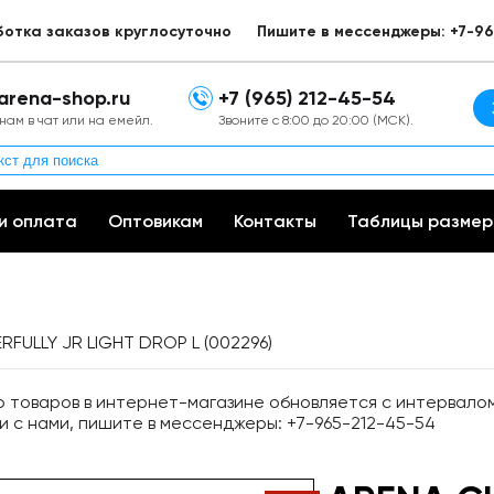
ботка заказов круглосуточно
Пишите в мессенджеры: +7-96
arena-shop.ru
+7 (965) 212-45-54
нам в чат или на емейл.
Звоните с 8:00 до 20:00 (МСК).
и оплата
Оптовикам
Контакты
Таблицы размер
RFULLY JR LIGHT DROP L (002296)
товаров в интернет-магазине обновляется с интервалом 
и с нами, пишите в мессенджеры: +7-965-212-45-54