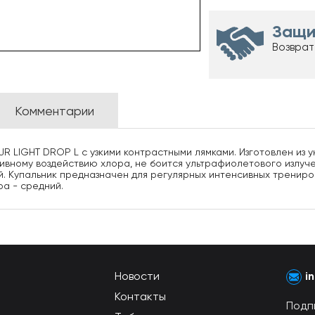
Защи
Возврат
Комментарии
JR LIGHT DROP L с узкими контрастными лямками. Изготовлен из
тивному воздействию хлора, не боится ультрафиолетового излуч
й. Купальник предназначен для регулярных интенсивных трениро
ра - средний.
Новости
i
Контакты
Подп