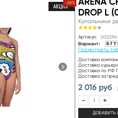
ARENA CH
-
28
%
DROP L (
Купальники д
Артикул:
002296
Вариант:
Посмотреть та
Доставка компани
Доставка курьер
Доставка по РФ П
Доставка за пре
2 016
руб
-
+