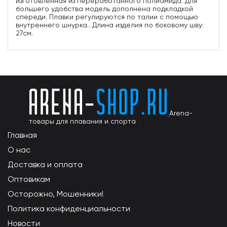
изготовленная из переработанного полиамида. Для
большего удобства модель дополнена подкладкой
спереди. Плавки регулируются по талии с помощью
внутреннего шнурка.. Длина изделия по боковому шву:
27см.
Arena-
товары для плавания и спорта
Главная
О нас
Доставка и оплата
Оптовикам
Осторожно, Мошенники!
Политика конфиденциальности
Новости