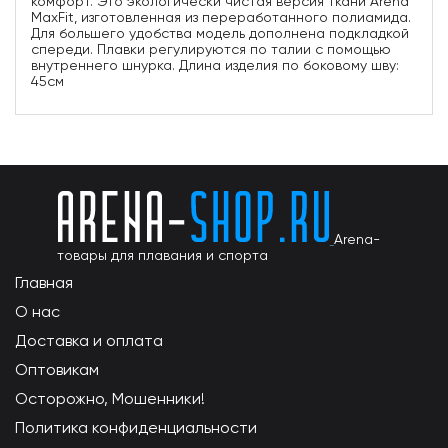
комфорт. Это экологически чистая версия ткани Arena
MaxFit, изготовленная из переработанного полиамида.
Для большего удобства модель дополнена подкладкой
спереди. Плавки регулируются по талии с помощью
внутреннего шнурка. Длина изделия по боковому шву:
45см
Arena-
товары для плавания и спорта
Главная
О нас
Доставка и оплата
Оптовикам
Осторожно, Мошенники!
Политика конфиденциальности