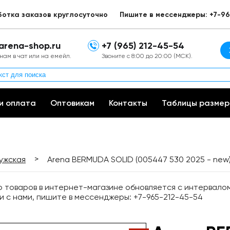
ботка заказов круглосуточно
Пишите в мессенджеры: +7-96
arena-shop.ru
+7 (965) 212-45-54
нам в чат или на емейл.
Звоните с 8:00 до 20:00 (МСК).
и оплата
Оптовикам
Контакты
Таблицы размер
>
ужская
Arena BERMUDA SOLID (005447 530 2025 - new
товаров в интернет-магазине обновляется с интервалом 
и с нами, пишите в мессенджеры: +7-965-212-45-54