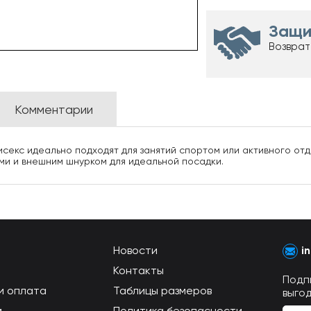
Защи
Возврат
Комментарии
екс идеально подходят для занятий спортом или активного отды
и и внешним шнурком для идеальной посадки.
Новости
i
Контакты
Подп
и оплата
Таблицы размеров
выго
м
Политика безопасности