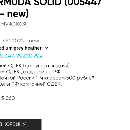
RMUDA SOLID (005447
- new)
 мужская
 530 2025 - new
блицу размеров
ей СДЕК (до пункта выдачи)
ом СДЕК до двери по РФ.
очтой России 1-м классом 500 рублей.
делы РФ компанией СДЕК.
5 060