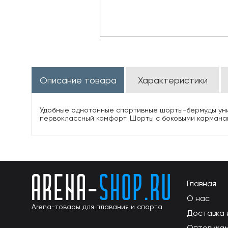
Описание товара
Характеристики
Удобные однотонные спортивные шорты-бермуды унис
первоклассный комфорт. Шорты с боковыми карманам
Главная
О нас
Arena-товары для плавания и спорта
Доставка 
Оптовика