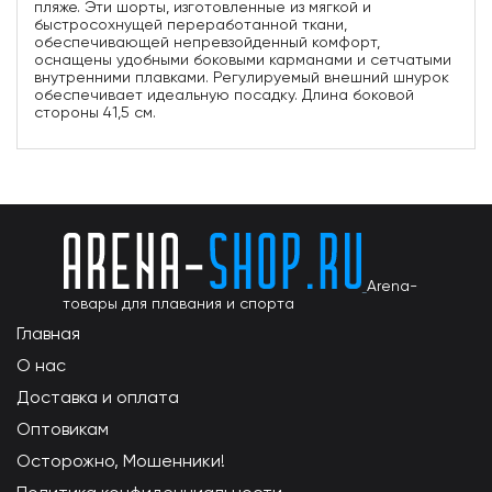
пляже. Эти шорты, изготовленные из мягкой и
быстросохнущей переработанной ткани,
обеспечивающей непревзойденный комфорт,
оснащены удобными боковыми карманами и сетчатыми
внутренними плавками. Регулируемый внешний шнурок
обеспечивает идеальную посадку. Длина боковой
стороны 41,5 см.
Arena-
товары для плавания и спорта
Главная
О нас
Доставка и оплата
Оптовикам
Осторожно, Мошенники!