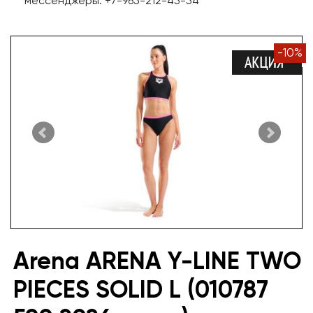
мессенджеры: +7-965-212-45-54
-
10
%
Arena ARENA Y-LINE TWO
PIECES SOLID L (010787