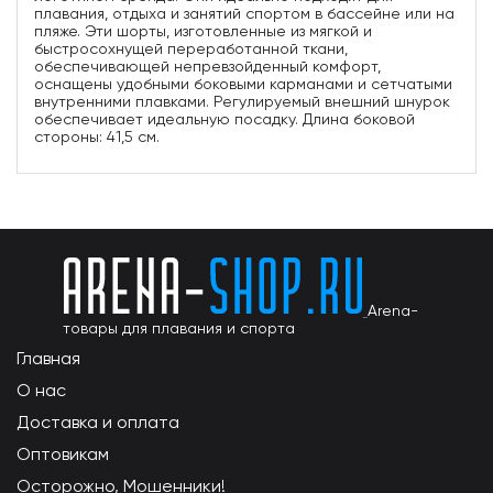
плавания, отдыха и занятий спортом в бассейне или на
пляже. Эти шорты, изготовленные из мягкой и
быстросохнущей переработанной ткани,
обеспечивающей непревзойденный комфорт,
оснащены удобными боковыми карманами и сетчатыми
внутренними плавками. Регулируемый внешний шнурок
обеспечивает идеальную посадку. Длина боковой
стороны: 41,5 см.
Arena-
товары для плавания и спорта
Главная
О нас
Доставка и оплата
Оптовикам
Осторожно, Мошенники!