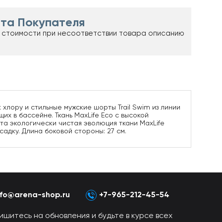
та Покупателя
 стоимости при несоответствии товара описанию
 хлору и стильные мужские шорты Trail Swim из линии
их в бассейне. Ткань MaxLife Eco с высокой
та экологически чистая эволюция ткани MaxLife
дку. Длина боковой стороны: 27 см.
nfo@arena-shop.ru
+7-965-212-45-54
ишитесь на обновления и будьте в курсе всех