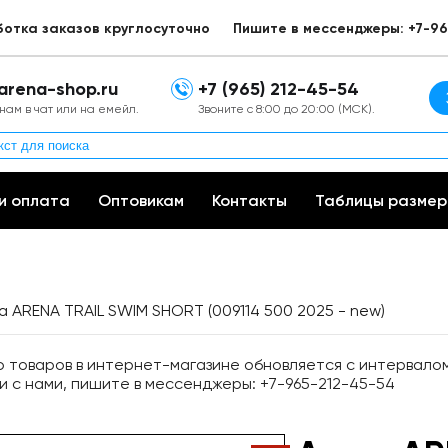
ботка заказов круглосуточно
Пишите в мессенджеры: +7-96
arena-shop.ru
+7 (965) 212-45-54
нам в чат или на емейл.
Звоните с 8:00 до 20:00 (МСК).
и оплата
Оптовикам
Контакты
Таблицы размер
a ARENA TRAIL SWIM SHORT (009114 500 2025 - new)
товаров в интернет-магазине обновляется с интервалом 
и с нами, пишите в мессенджеры: +7-965-212-45-54