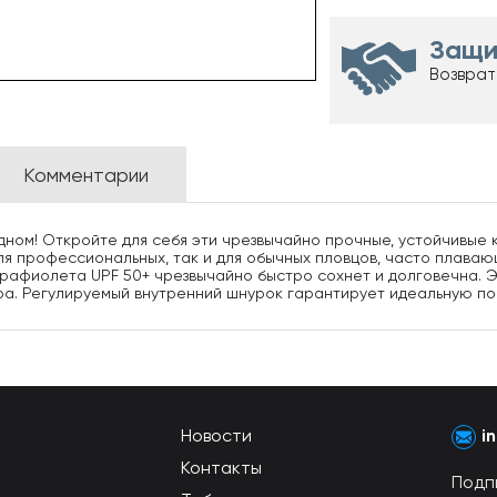
Защи
Возврат
Комментарии
дном! Откройте для себя эти чрезвычайно прочные, устойчивые к
ля профессиональных, так и для обычных пловцов, часто плавающ
трафиолета UPF 50+ чрезвычайно быстро сохнет и долговечна. Э
. Регулируемый внутренний шнурок гарантирует идеальную поса
Новости
i
Контакты
Подп