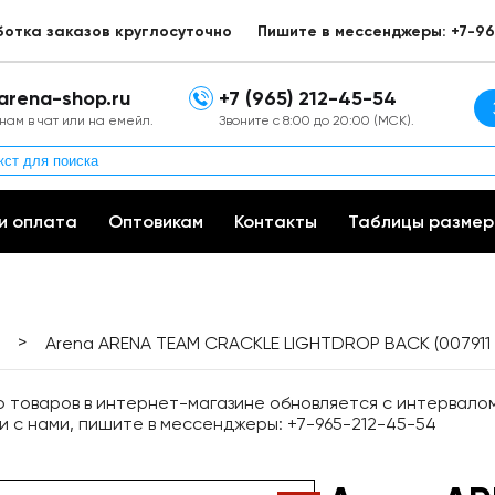
ботка заказов круглосуточно
Пишите в мессенджеры: +7-96
arena-shop.ru
+7 (965) 212-45-54
нам в чат или на емейл.
Звоните с 8:00 до 20:00 (МСК).
и оплата
Оптовикам
Контакты
Таблицы размер
>
Arena ARENA TEAM CRACKLE LIGHTDROP BACK (007911
товаров в интернет-магазине обновляется с интервалом 
и с нами, пишите в мессенджеры: +7-965-212-45-54