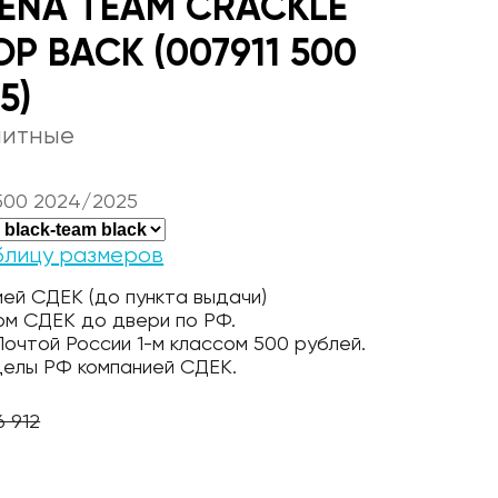
RENA TEAM CRACKLE
P BACK (007911 500
5)
литные
 500 2024/2025
блицу размеров
ей СДЕК (до пункта выдачи)
ом СДЕК до двери по РФ.
очтой России 1-м классом 500 рублей.
делы РФ компанией СДЕК.
6 912