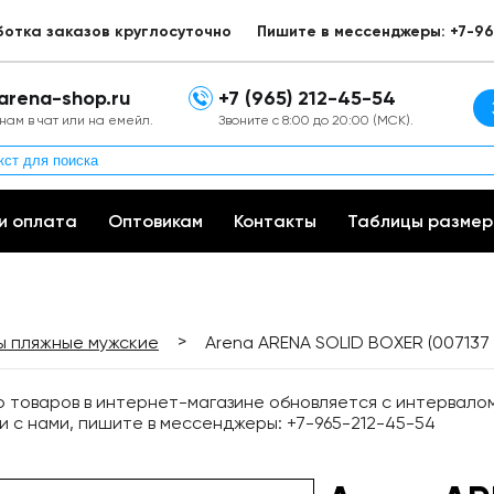
ботка заказов круглосуточно
Пишите в мессенджеры: +7-96
arena-shop.ru
+7 (965) 212-45-54
нам в чат или на емейл.
Звоните с 8:00 до 20:00 (МСК).
и оплата
Оптовикам
Контакты
Таблицы размер
>
 пляжные мужские
Arena ARENA SOLID BOXER (007137 
товаров в интернет-магазине обновляется с интервалом 
и с нами, пишите в мессенджеры: +7-965-212-45-54