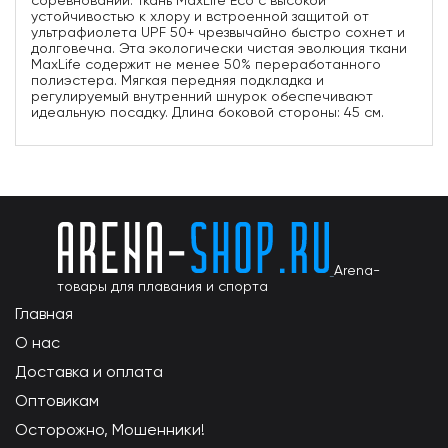
соревнований. Ткань MaxLife Eco с высокой
устойчивостью к хлору и встроенной защитой от
ультрафиолета UPF 50+ чрезвычайно быстро сохнет и
долговечна. Эта экологически чистая эволюция ткани
MaxLife содержит не менее 50% переработанного
полиэстера. Мягкая передняя подкладка и
регулируемый внутренний шнурок обеспечивают
идеальную посадку. Длина боковой стороны: 45 см.
Arena-
товары для плавания и спорта
Главная
О нас
Доставка и оплата
Оптовикам
Осторожно, Мошенники!