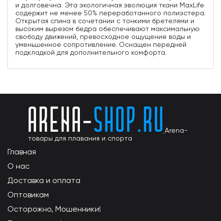
и долговечна. Эта экологичная эволюция ткани MaxLife
содержит не менее 50% переработанного полиэстера.
Открытая спина в сочетании с тонкими бретелями и
высоким вырезом бедра обеспечивают максимальную
свободу движений, превосходное ощущение воды и
уменьшенное сопротивление. Оснащен передней
подкладкой для дополнительного комфорта.
Arena-
товары для плавания и спорта
Главная
О нас
Доставка и оплата
Оптовикам
Осторожно, Мошенники!