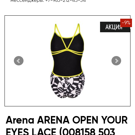
мессенджеры: +7-965-212-45-54
-
9
%
Arena ARENA OPEN YOUR
EYES LACE (008158 503