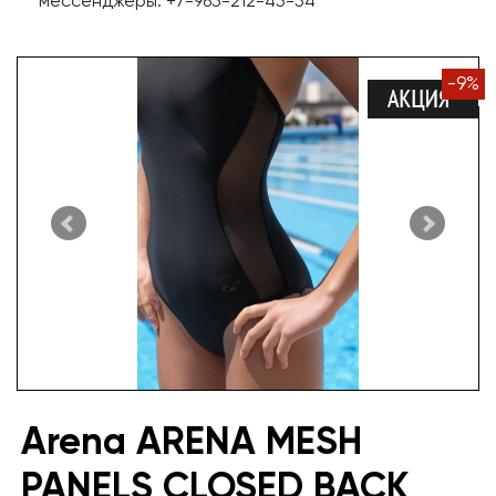
мессенджеры: +7-965-212-45-54
-
9
%
Arena ARENA MESH
PANELS CLOSED BACK