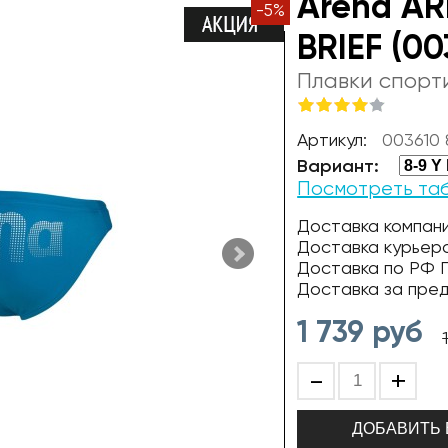
Arena AR
-
5
%
BRIEF (0
Плавки спорт
Артикул:
003610
Вариант:
Посмотреть та
Доставка компани
Доставка курьер
Доставка по РФ П
Доставка за пре
1 739
руб
-
+