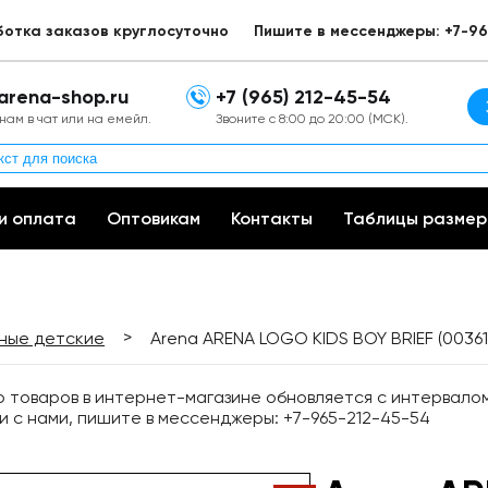
ботка заказов круглосуточно
Пишите в мессенджеры: +7-96
arena-shop.ru
+7 (965) 212-45-54
нам в чат или на емейл.
Звоните с 8:00 до 20:00 (МСК).
и оплата
Оптовикам
Контакты
Таблицы размер
>
вные детские
Arena ARENA LOGO KIDS BOY BRIEF (0036
товаров в интернет-магазине обновляется с интервалом 
и с нами, пишите в мессенджеры: +7-965-212-45-54