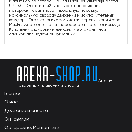
MaxFit Eco со встроенной защитой от ультрафиолета
UPF 50+. Эластичный в четырех направлениях
материал гарантирует идеальную посадку,
максимальную свободу движений и исключительный
комфорт. Это экологически чистая версия ткани Arena
MaxFit, изготовленная из переработанного полиамида.
Купальник с широкими лямками и эргономичной
спинкой для надежной фиксации.
Arena-
товары для плавания и спорта
Главная
О нас
Доставка и оплата
Оптовикам
Осторожно, Мошенники!